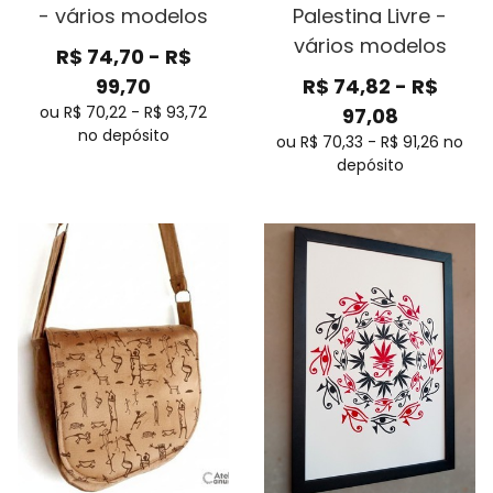
- vários modelos
Palestina Livre -
vários modelos
R$
74,70
-
R$
99,70
R$
74,82
-
R$
ou R$
70,22
-
R$
93,72
97,08
no depósito
ou R$
70,33
-
R$
91,26
no
depósito