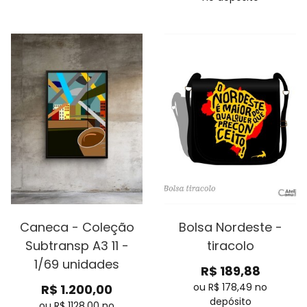
Caneca - Coleção
Bolsa Nordeste -
Subtransp A3 11 -
tiracolo
1/69 unidades
R$
189,88
ou R$
178,49
no
R$
1.200,00
depósito
ou R$
1128,00
no