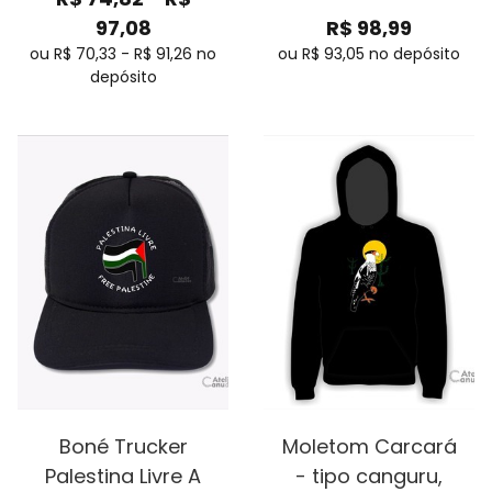
97,08
R$
98,99
ou R$
70,33
-
R$
91,26
no
ou R$
93,05
no depósito
depósito
Boné Trucker
Moletom Carcará
Palestina Livre A
- tipo canguru,