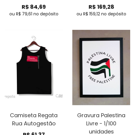
R$
84,69
R$
169,28
ou R$
79,61
no depósito
ou R$
159,12
no depósito
Camiseta Regata
Gravura Palestina
Rua Autogestão
Livre - 1/100
unidades
R$
61,37