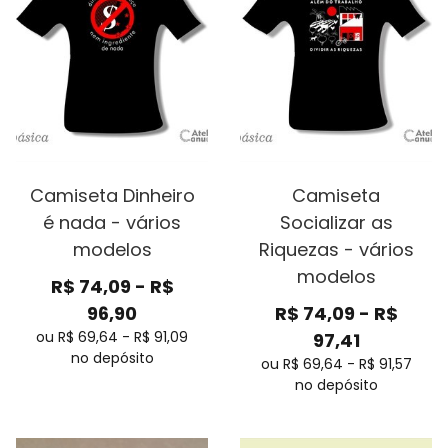
Camiseta Dinheiro
Camiseta
é nada - vários
Socializar as
modelos
Riquezas - vários
modelos
R$
74,09
-
R$
96,90
R$
74,09
-
R$
ou R$
69,64
-
R$
91,09
97,41
no depósito
ou R$
69,64
-
R$
91,57
no depósito