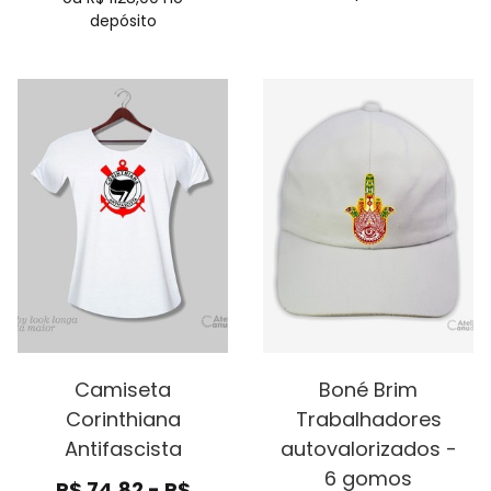
depósito
Camiseta
Boné Brim
Corinthiana
Trabalhadores
Antifascista
autovalorizados -
6 gomos
R$
74,82
-
R$