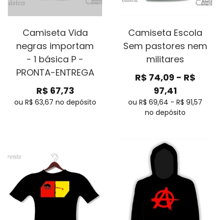
Camiseta Vida
Camiseta Escola
negras importam
Sem pastores nem
- 1 básica P -
militares
PRONTA-ENTREGA
R$
74,09
-
R$
R$
67,73
97,41
ou R$
63,67
no depósito
ou R$
69,64
-
R$
91,57
no depósito