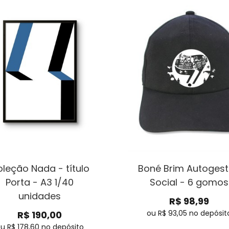
leção Nada - título
Boné Brim Autoges
Porta - A3 1/40
Social - 6 gomos
unidades
R$
98,99
ou R$
93,05
no depósit
R$
190,00
ou R$
178,60
no depósito