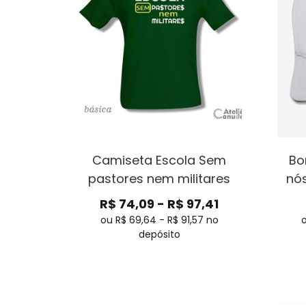
Camiseta Escola Sem
Bo
pastores nem militares
nós
R$
74,09
-
R$
97,41
ou R$
69,64
-
R$
91,57
no
depósito