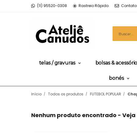
(11) 95520-0308
Rastreio Rápido
Contato
telas / gravuras
bolsas & acessóri
bonés
Início
Todos os produtos
FUTEBOL POPULAR
Chap
Nenhum produto encontrado - Vej