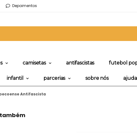
Depoimentos
os
camisetas
antifascistas
futebol po
infantil
parcerias
sobre nós
ajuda
ecoense Antifascista
a também