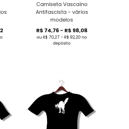
Camiseta Vascaíno
ios
Antifascista - vários
modelos
72
R$
74,76
-
R$
98,08
no
ou R$
70,27
-
R$
92,20
no
depósito