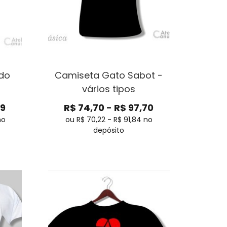
do
Camiseta Gato Sabot -
vários tipos
29
R$
74,70
-
R$
97,70
no
ou R$
70,22
-
R$
91,84
no
depósito