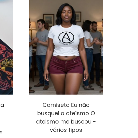
ca
Camiseta Eu não
busquei o ateísmo O
ateismo me buscou -
vários tipos
to