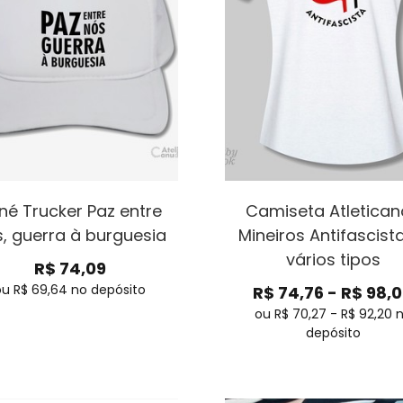
né Trucker Paz entre
Camiseta Atletican
, guerra à burguesia
Mineiros Antifascist
vários tipos
R$
74,09
ou R$
69,64
no depósito
R$
74,76
-
R$
98,
ou R$
70,27
-
R$
92,20
depósito