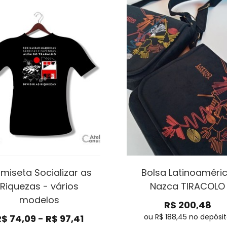
miseta Socializar as
Bolsa Latinoaméri
Riquezas - vários
Nazca TIRACOLO
modelos
R$
200,48
ou R$
188,45
no depósi
R$
74,09
-
R$
97,41