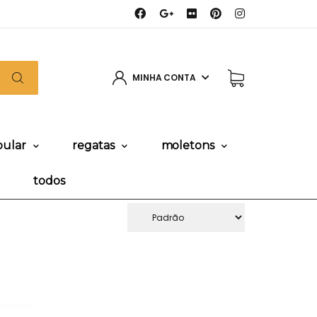
MINHA CONTA
pular
regatas
moletons
todos