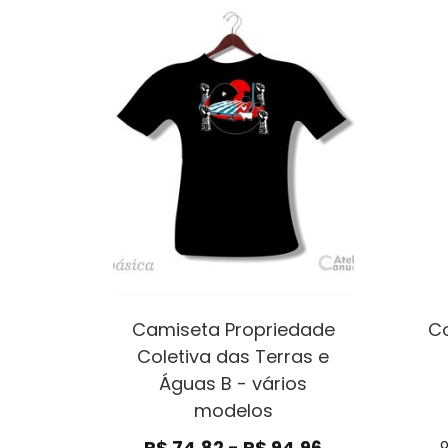
Camiseta Propriedade
Co
Coletiva das Terras e
Águas B - vários
modelos
R$
74,82
-
R$
94,96