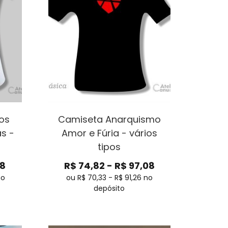
os
Camiseta Anarquismo
as -
Amor e Fúria - vários
tipos
08
R$
74,82
-
R$
97,08
no
ou R$
70,33
-
R$
91,26
no
depósito