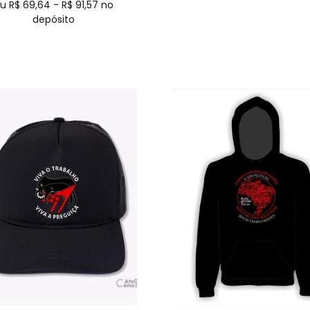
u R$
69,64
-
R$
91,57
no
depósito