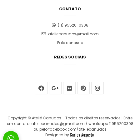
CONTATO
(11) 95520-0308
ateliecanudos@mail.com
Fale conosco
REDES SOCIAIS
Copyright © Ateliê Canudos - Todos os direitos reservados | Entre
em contato: ateliecanudos@gmail.com / whatsapp 11955200308
ou pelo facebook.com/ateliecanudos
Designed by