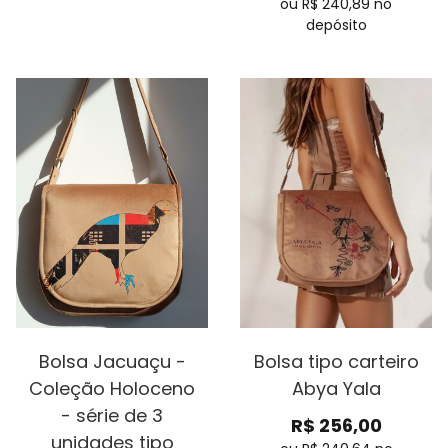
ou R$
240,89
no
depósito
Bolsa Jacuaçu -
Bolsa tipo carteiro
Coleção Holoceno
Abya Yala
- série de 3
R$
256,00
unidades tipo