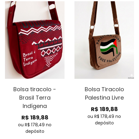
Bolsa tiracolo -
Bolsa Tiracolo
Brasil Terra
Palestina Livre
Indígena
R$
189,88
ou R$
178,49
no
R$
189,88
depósito
ou R$
178,49
no
depósito