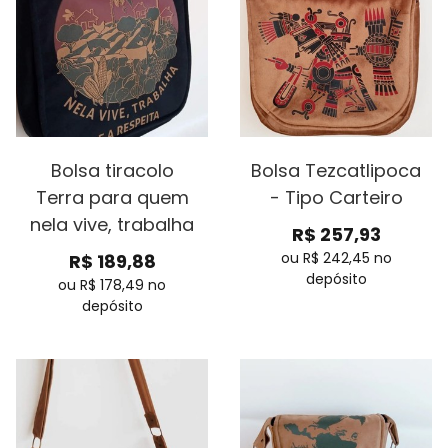
Bolsa tiracolo
Bolsa Tezcatlipoca
Terra para quem
- Tipo Carteiro
nela vive, trabalha
R$
257,93
ou R$
242,45
no
R$
189,88
depósito
ou R$
178,49
no
depósito