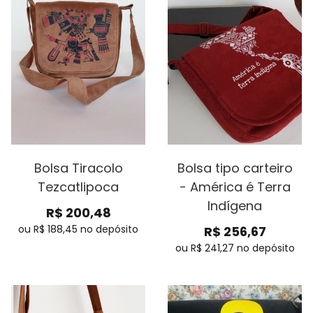
Bolsa Tiracolo
Bolsa tipo carteiro
Tezcatlipoca
- América é Terra
Indígena
R$
200,48
ou R$
188,45
no depósito
R$
256,67
ou R$
241,27
no depósito