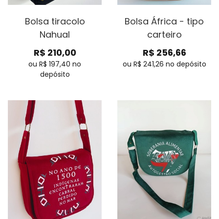
Bolsa tiracolo
Bolsa África - tipo
Nahual
carteiro
R$
210,00
R$
256,66
ou R$
197,40
no
ou R$
241,26
no depósito
depósito