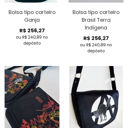
Bolsa tipo carteiro
Bolsa tipo carteiro
Ganja
Brasil Terra
Indígena
R$
256,27
ou R$
240,89
no
R$
256,27
depósito
ou R$
240,89
no
depósito